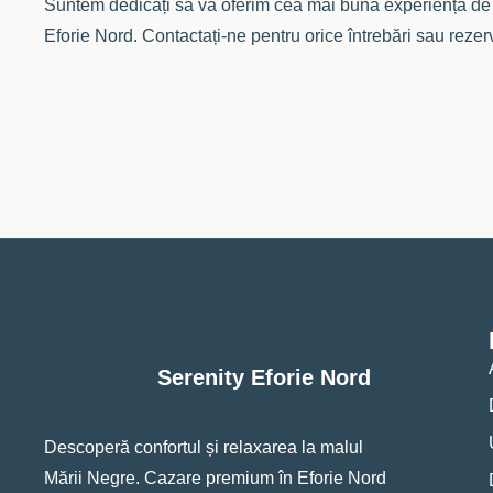
Suntem dedicați să vă oferim cea mai bună experiență de
Eforie Nord. Contactați-ne pentru orice întrebări sau rezerv
Serenity Eforie Nord
Descoperă confortul și relaxarea la malul
Mării Negre. Cazare premium în Eforie Nord