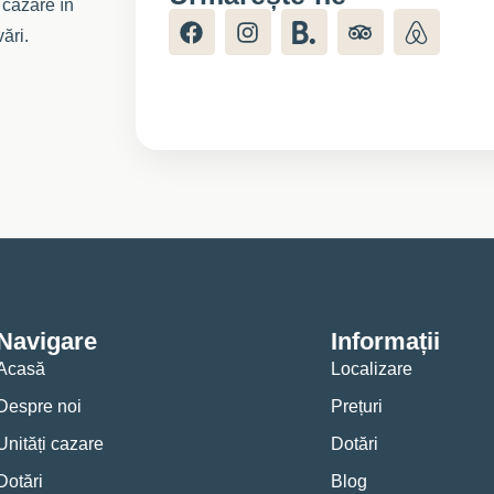
 cazare în
ări.
Navigare
Informații
Acasă
Localizare
Despre noi
Prețuri
Unități cazare
Dotări
Dotări
Blog