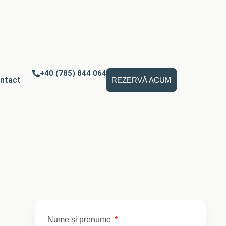
+40 (785) 844 064
ntact
REZERVĂ ACUM
Nume și prenume