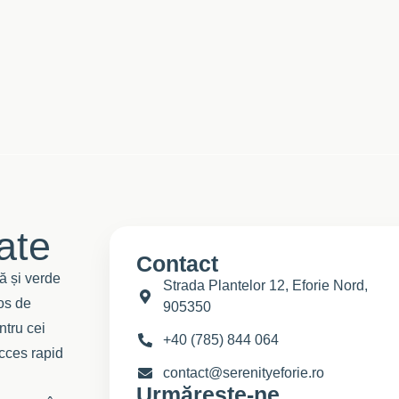
tate
Contact
ă și verde
Strada Plantelor 12, Eforie Nord,
jos de
905350
ntru cei
+40 (785) 844 064
acces rapid
contact@serenityeforie.ro
Urmărește-ne