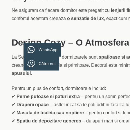
Ne asiguram ca fiecare dormitor este pregatit cu
lenjerii 
confortul acestora creeaza
o senzatie de lux
, exact cum m
Design Cozy – O Atmosfera
WhatsApp
La Serenity Apartments, dormitoarele sunt
spatioase si ae
Către noi
creand o ambianta calda si primitoare. Decorul este minima
apusului
.
Pentru un plus de confort, dormitoarele includ:
✔
Perne pufoase si paturi extra
– pentru un somn perfect
✔
Draperii opace
– astfel incat sa te poti odihni fara ca 
✔
Masuta de toaleta sau noptiere
– pentru confort si func
✔
Spatiu de depozitare generos
– dulapuri mari si organ