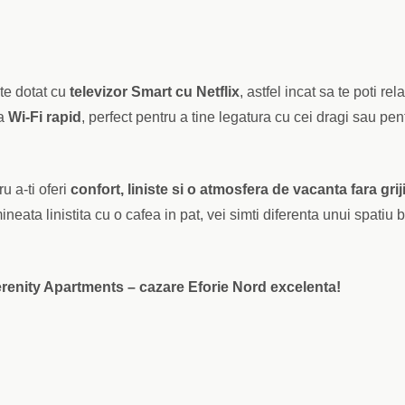
ste dotat cu
televizor Smart cu Netflix
, astfel incat sa te poti rel
la
Wi-Fi rapid
, perfect pentru a tine legatura cu cei dragi sau pen
u a-ti oferi
confort, liniste si o atmosfera de vacanta fara grij
neata linistita cu o cafea in pat, vei simti diferenta unui spatiu 
erenity Apartments – cazare Eforie Nord excelenta!