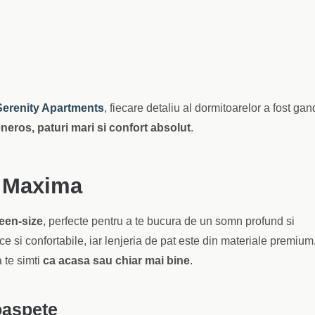
Serenity Apartments
, fiecare detaliu al dormitoarelor a fost gand
neros, paturi mari si confort absolut
.
e Maxima
een-size
, perfecte pentru a te bucura de un somn profund si
e si confortabile, iar lenjeria de pat este din materiale premium
a te simti
ca acasa sau chiar mai bine
.
oaspete