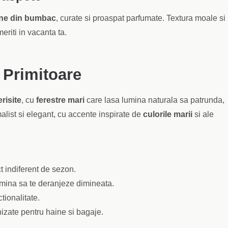
fine din bumbac
, curate si proaspat parfumate. Textura moale si
eriti in vacanta ta.
 Primitoare
risite
, cu
ferestre mari
care lasa lumina naturala sa patrunda,
list si elegant, cu accente inspirate de
culorile marii
si ale
 indiferent de sezon.
lumina sa te deranjeze dimineata.
tionalitate.
izate pentru haine si bagaje.