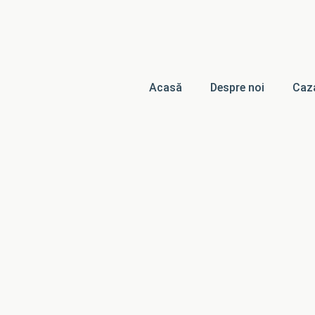
Acasă
Despre noi
Caz