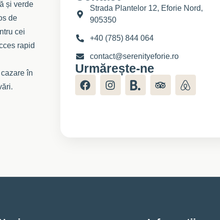
ă și verde
Strada Plantelor 12, Eforie Nord,
jos de
905350
ntru cei
+40 (785) 844 064
acces rapid
contact@serenityeforie.ro
Urmărește-ne
 cazare în
ări.