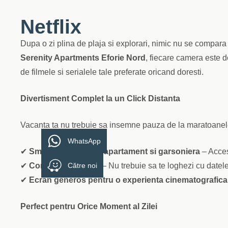
Netflix
Dupa o zi plina de plaja si explorari, nimic nu se compar
Serenity Apartments Eforie Nord
, fiecare camera este 
de filmele si serialele tale preferate oricand doresti.
Divertisment Complet la un Click Distanta
Vacanta ta nu trebuie sa insemne pauza de la maratoanele
WhatsApp
✔
Smart TV in fiecare apartament si garsoniera
– Acces 
✔
Cont Netflix inclus
Către noi
– Nu trebuie sa te loghezi cu datele 
✔
Ecran generos pentru o experienta cinematografica
Perfect pentru Orice Moment al Zilei