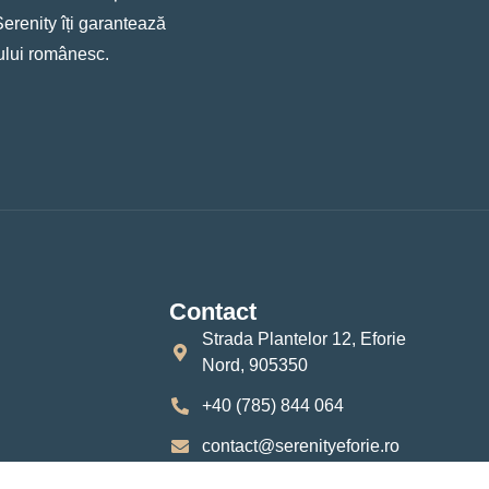
erenity îți garantează
alului românesc.
Contact
Strada Plantelor 12, Eforie
Nord, 905350
+40 (785) 844 064
contact@serenityeforie.ro