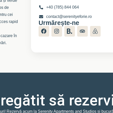
ă și verde
+40 (785) 844 064
jos de
ntru cei
contact@serenityeforie.ro
Urmărește-ne
acces rapid
 cazare în
ări.
regătit să rezerv
uri! Rezervă acum la Serenity Apartments and Studios și bucură