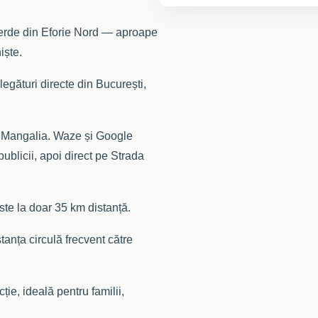
 verde din Eforie Nord — aproape
iște.
egături directe din București,
 Mangalia. Waze și Google
blicii, apoi direct pe Strada
ste la doar 35 km distanță.
anța circulă frecvent către
ție, ideală pentru familii,