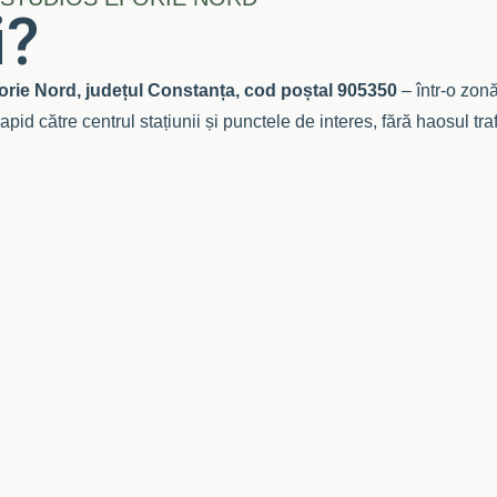
i?
Eforie Nord, județul Constanța, cod poștal 905350
– într-o zon
rapid către centrul stațiunii și punctele de interes, fără haosul tra