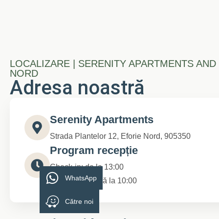
LOCALIZARE | SERENITY APARTMENTS AND
NORD
Adresa noastră
Serenity Apartments
Strada Plantelor 12, Eforie Nord, 905350
Program recepție
Check-in: de la 13:00
WhatsApp
Check-out: până la 10:00
Către noi