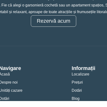
d. Fie că alegi o garsonieră cochetă sau un apartament spațios, S
tabil și relaxant, aproape de toate atracțiile și frumusețile litor
Rezervă acum
Navigare
Informații
Acasă
Localizare
Despre noi
Prețuri
Unități cazare
Dotări
Dotări
Blog
Prețuri Cazare 2025
Contact