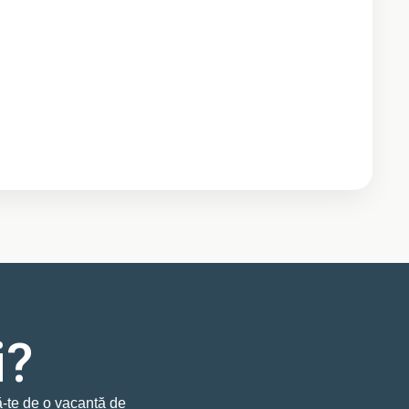
i?
-te de o vacanță de