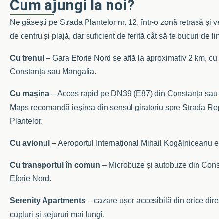
Cum ajungi la noi?
Ne găsești pe Strada Plantelor nr. 12, într-o zonă retrasă și
de centru și plajă, dar suficient de ferită cât să te bucuri de lin
Cu trenul
– Gara Eforie Nord se află la aproximativ 2 km, cu l
Constanța sau Mangalia.
Cu mașina
– Acces rapid pe DN39 (E87) din Constanța sau
Maps recomandă ieșirea din sensul giratoriu spre Strada Repu
Plantelor.
Cu avionul
– Aeroportul Internațional Mihail Kogălniceanu e
Cu transportul în comun
– Microbuze și autobuze din Const
Eforie Nord.
Serenity Apartments
– cazare ușor accesibilă din orice direc
cupluri și sejururi mai lungi.