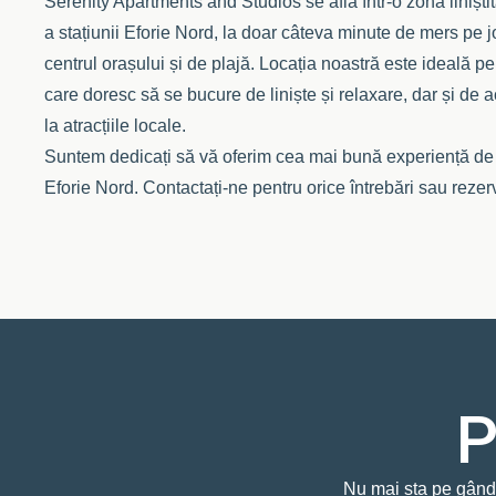
Serenity Apartments and Studios se află într-o zonă liniștit
a stațiunii Eforie Nord, la doar câteva minute de mers pe 
centrul orașului și de plajă. Locația noastră este ideală pe
care doresc să se bucure de liniște și relaxare, dar și de 
la atracțiile locale.
Suntem dedicați să vă oferim cea mai bună experiență de
Eforie Nord. Contactați-ne pentru orice întrebări sau rezerv
P
Nu mai sta pe gând