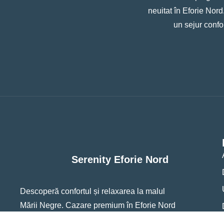
neuitat în Eforie Nor
un sejur confor
Serenity Eforie Nord
Descoperă confortul și relaxarea la malul
Mării Negre. Cazare premium în Eforie Nord
pentru vacanța ta perfectă.