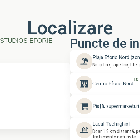
Localizare
Puncte de in
 STUDIOS EFORIE
Plaja Eforie Nord (zo
Nisip fin și ape liniștite
10 
Centru Eforie Nord
Piață, supermarketuri 
Lacul Techirghiol
Doar 1.8 km distanță, pe
tratamente naturiste