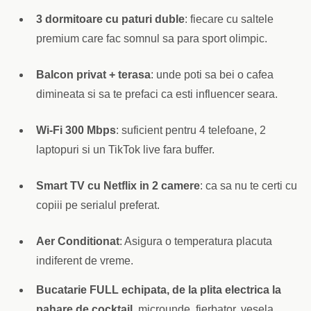
3 dormitoare cu paturi duble
: fiecare cu saltele
premium care fac somnul sa para sport olimpic.
Balcon privat + terasa
: unde poti sa bei o cafea
dimineata si sa te prefaci ca esti influencer seara.
Wi-Fi 300 Mbps
: suficient pentru 4 telefoane, 2
laptopuri si un TikTok live fara buffer.
Smart TV cu Netflix in 2 camere
: ca sa nu te certi cu
copiii pe serialul preferat.
Aer Conditionat
: Asigura o temperatura placuta
indiferent de vreme.
Bucatarie FULL echipata, de la plita electrica la
pahare de cocktail
, microunde, fierbator, vesela,