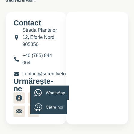
sau rezervări.
Contact
Strada Plantelor
12, Eforie Nord,
905350
+40 (785) 844
064
contact@serenityeforie.ro
Urmărește-
ne
WhatsApp
Către noi