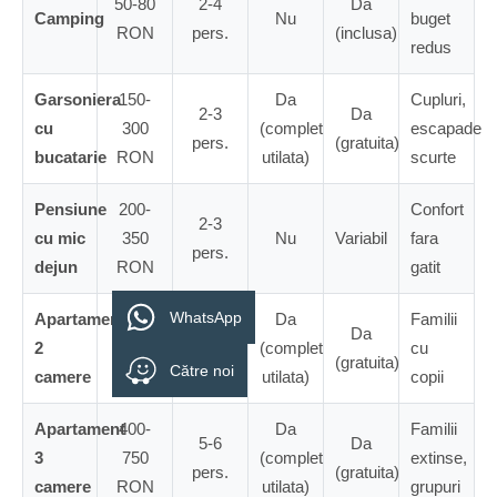
50-80
2-4
Da
Camping
Nu
buget
RON
pers.
(inclusa)
redus
Garsoniera
150-
Da
Cupluri,
2-3
Da
cu
300
(complet
escapade
pers.
(gratuita)
bucatarie
RON
utilata)
scurte
Pensiune
200-
Confort
2-3
cu mic
350
Nu
Variabil
fara
pers.
dejun
RON
gatit
WhatsApp
Apartament
250-
Da
Familii
4-5
Da
2
500
(complet
cu
pers.
(gratuita)
Către noi
camere
RON
utilata)
copii
Apartament
400-
Da
Familii
5-6
Da
3
750
(complet
extinse,
pers.
(gratuita)
camere
RON
utilata)
grupuri