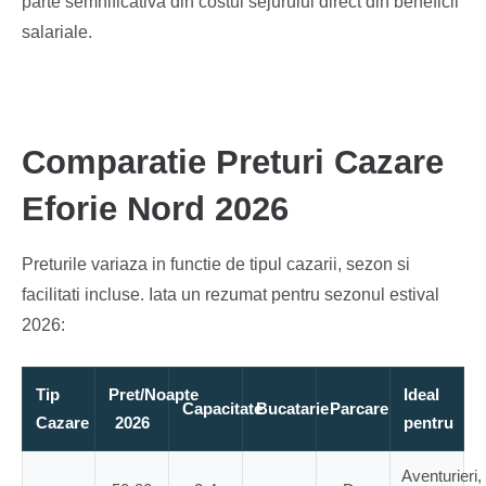
parte semnificativa din costul sejurului direct din beneficii
salariale.
Comparatie Preturi Cazare
Eforie Nord 2026
Preturile variaza in functie de tipul cazarii, sezon si
facilitati incluse. Iata un rezumat pentru sezonul estival
2026:
Tip
Pret/Noapte
Ideal
Capacitate
Bucatarie
Parcare
Cazare
2026
pentru
Aventurieri,