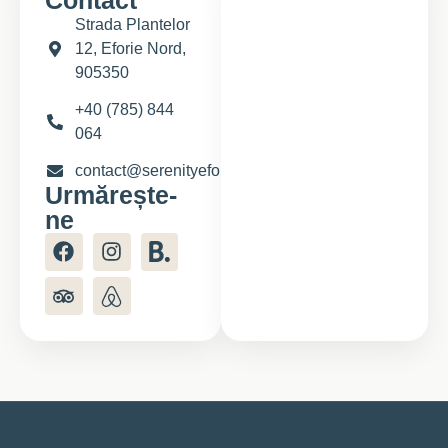
Contact
Strada Plantelor
12, Eforie Nord,
905350
+40 (785) 844
064
contact@serenityeforie.ro
Urmărește-
ne