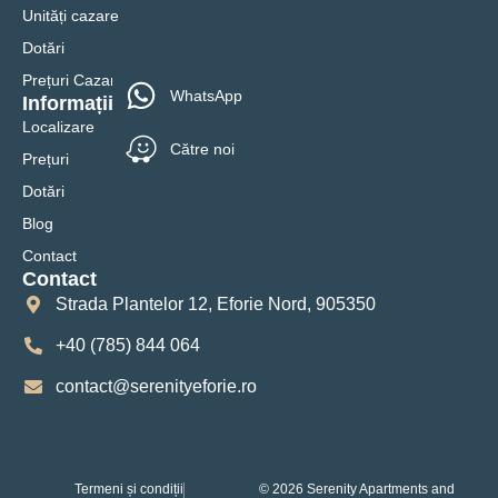
Unități cazare
Dotări
Prețuri Cazare 2025
WhatsApp
Informații
Localizare
Către noi
Prețuri
Dotări
Blog
Contact
Contact
Strada Plantelor 12, Eforie Nord, 905350
+40 (785) 844 064
contact@serenityeforie.ro
Termeni și condiții
© 2026 Serenity Apartments and