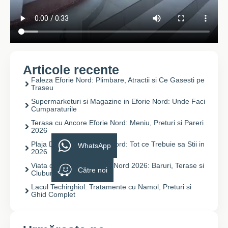
Articole recente
Faleza Eforie Nord: Plimbare, Atractii si Ce Gasesti pe
Traseu
Supermarketuri si Magazine in Eforie Nord: Unde Faci
Cumparaturile
Terasa cu Ancore Eforie Nord: Meniu, Preturi si Pareri
2026
Plaja Debarcader Eforie Nord: Tot ce Trebuie sa Stii in
WhatsApp
2026
Viata de Noapte in Eforie Nord 2026: Baruri, Terase si
Către noi
Cluburi
Lacul Techirghiol: Tratamente cu Namol, Preturi si
Ghid Complet