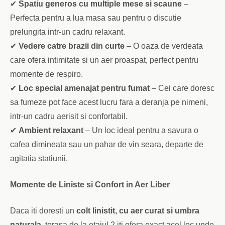
✔
Spatiu generos cu multiple mese si scaune
–
Perfecta pentru a lua masa sau pentru o discutie
prelungita intr-un cadru relaxant.
✔
Vedere catre brazii din curte
– O oaza de verdeata
care ofera intimitate si un aer proaspat, perfect pentru
momente de respiro.
✔
Loc special amenajat pentru fumat
– Cei care doresc
sa fumeze pot face acest lucru fara a deranja pe nimeni,
intr-un cadru aerisit si confortabil.
✔
Ambient relaxant
– Un loc ideal pentru a savura o
cafea dimineata sau un pahar de vin seara, departe de
agitatia statiunii.
Momente de Liniste si Confort in Aer Liber
Daca iti doresti un
colt linistit, cu aer curat si umbra
naturala
, terasa de la etajul 2 iti ofera exact acel loc unde