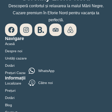
Descoperă confortul și relaxarea la malul Mării Negre.
Cazare premium în Eforie Nord pentru vacanța ta
perfectă.
Navigare
Acasă
Despre noi
Unități cazare
Dotări
WhatsApp
Prețuri Cazare 2025
Informații
Către noi
Localizare
Prețuri
Dotări
Blog