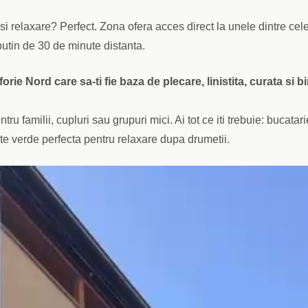
 si relaxare? Perfect. Zona ofera acces direct la unele dintre cel
putin de 30 de minute distanta.
orie Nord care sa-ti fie baza de plecare, linistita, curata si b
ntru familii, cupluri sau grupuri mici. Ai tot ce iti trebuie: bucatari
urte verde perfecta pentru relaxare dupa drumetii.