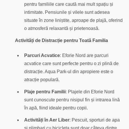
pentru familiile care caută mai mult spațiu și
intimitate. Pensiunile și vilele sunt adesea
situate în zone liniștite, aproape de plajă, oferind
o atmosferă relaxantă și prietenoasă.
Activități de Distracție pentru Toată Familia
Parcuri Acvatice
: Eforie Nord are parcuri
acvatice care sunt perfecte pentru o zi plină de
distracție. Aqua Park-ul din apropiere este o
atracție populară.
Plaje pentru Familii
: Plajele din Eforie Nord
sunt cunoscute pentru nisipul fin și intrarea lină
în apă, fiind ideale pentru copii.
Activități în Aer Liber
: Pescuit, sporturi de apa
si plimbari cu bicicleta sunt doar câteva dintre