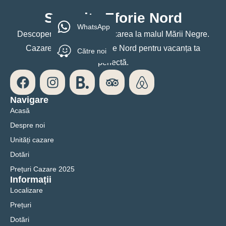
Serenity Eforie Nord
WhatsApp
Descoperă confortul și relaxarea la malul Mării Negre.
Cazare premium în Eforie Nord pentru vacanța ta
Către noi
perfectă.
Navigare
Acasă
Despre noi
Unități cazare
Dotări
Prețuri Cazare 2025
Informații
Localizare
Prețuri
Dotări