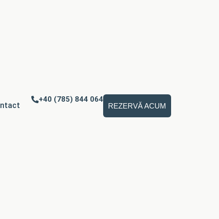
+40 (785) 844 064
ntact
REZERVĂ ACUM