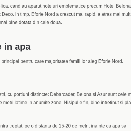
rbelica, cand au aparut hoteluri emblematice precum Hotel Belona
t Deco. In timp, Eforie Nord a crescut mai rapid, a atras mai mult
 mai bine dotata din cele doua.
e in apa
principal pentru care majoritatea familiilor aleg Eforie Nord.
etri, cu portiuni distincte: Debarcader, Belona si Azur sunt cele 
 metri latime in anumite zone. Nisipul e fin, bine intretinut si pl
intra treptat, pe o distanta de 15-20 de metri, inainte ca apa sa