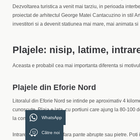
Dezvoltarea turistica a venit mai tarziu, in perioada inte
proiectat de arhitectul George Matei Cantacuzino in stil Ar
investitori si a devenit statiunea mai mare, mai animata si
Plajele: nisip, latime, intrar
Aceasta e probabil cea mai importanta diferenta si motivul 
Plajele din Eforie Nord
Litoralul din Eforie Nord se intinde pe aproximativ 4 kilom
cunoscute. Plaja e lata, cu portiuni care ajung la 80-100 de
WhatsApp
la contact direct.
Către noi
Intrarea in mare e lina, fara pante abrupte sau pietre. Poti 