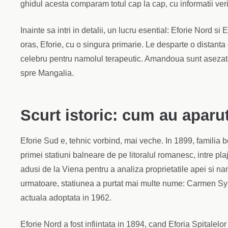
ghidul acesta comparam totul cap la cap, cu informatii veri
Inainte sa intri in detalii, un lucru esential: Eforie Nord s
oras, Eforie, cu o singura primarie. Le desparte o distanta d
celebru pentru namolul terapeutic. Amandoua sunt asezat
spre Mangalia.
Scurt istoric: cum au aparut
Eforie Sud e, tehnic vorbind, mai veche. In 1899, familia 
primei statiuni balneare de pe litoralul romanesc, intre plaj
adusi de la Viena pentru a analiza proprietatile apei si na
urmatoare, statiunea a purtat mai multe nume: Carmen Syl
actuala adoptata in 1962.
Eforie Nord a fost infiintata in 1894, cand Eforia Spitalelo