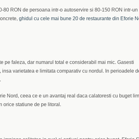
 50-80 RON de persoana intr-o autoservire si 80-150 RON intr-un
concrete,
ghidul cu cele mai bune 20 de restaurante din Eforie N
te pe faleza, dar numarul total e considerabil mai mic. Gasesti
ri, insa varietatea e limitata comparativ cu nordul. In perioadele d
.
rie Nord, ceea ce e un avantaj real daca calatoresti cu buget limi
n orice statiune de pe litoral.