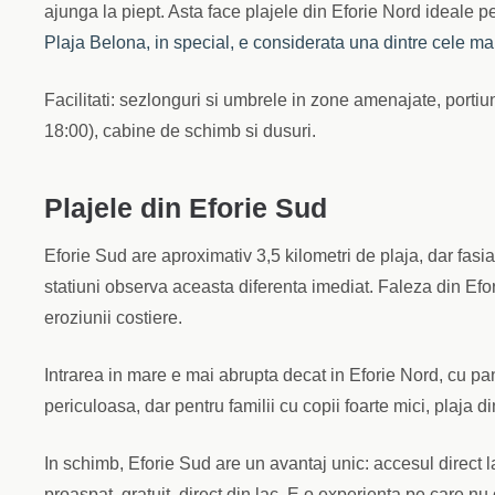
ajunga la piept. Asta face plajele din Eforie Nord ideale pe
Plaja Belona, in special, e considerata una dintre cele ma
Facilitati: sezlonguri si umbrele in zone amenajate, portiu
18:00), cabine de schimb si dusuri.
Plajele din Eforie Sud
Eforie Sud are aproximativ 3,5 kilometri de plaja, dar fasia
statiuni observa aceasta diferenta imediat. Faleza din Efori
eroziunii costiere.
Intrarea in mare e mai abrupta decat in Eforie Nord, cu pan
periculoasa, dar pentru familii cu copii foarte mici, plaja d
In schimb, Eforie Sud are un avantaj unic: accesul direct 
proaspat, gratuit, direct din lac. E o experienta pe care nu 