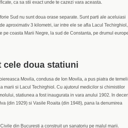
ficate, ca sa stii exact unde te cazezi vara aceasta.
i Eforie Sud nu sunt doua orase separate. Sunt parti ale aceluiasi
e aproximativ 3 kilometri, iar intre ele se afla Lacul Techirghiol,
e pe coasta Marii Negre, la sud de Constanta, pe drumul europ
 cele doua statiuni
boiereasca Movila, condusa de Ion Movila, a pus piatra de temeli
a marii si Lacul Techirghiol. Cu ajutorul medicilor si chimistilor
molului, statiunea a fost inaugurata in vara anului 1902. In decen
va (din 1929) si Vasile Roaita (din 1948), pana la denumirea
r Civile din Bucuresti a construit un sanatoriu pe malul marii.