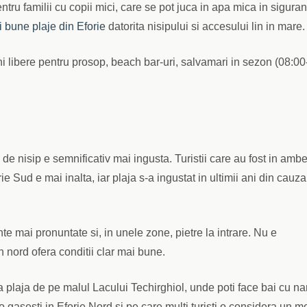
ntru familii cu copii mici, care se pot juca in apa mica in siguran
i bune plaje din Eforie
datorita nisipului si accesului lin in mare.
ni libere pentru prosop, beach bar-uri, salvamari in sezon (08:00
 de nisip e semnificativ mai ingusta. Turistii care au fost in amb
e Sud e mai inalta, iar plaja s-a ingustat in ultimii ani din cauza
te mai pronuntate si, in unele zone, pietre la intrare. Nu e
in nord ofera conditii clar mai bune.
la plaja de pe malul Lacului Techirghiol, unde poti face bai cu n
o gasesti in Eforie Nord si pe care multi turisti o considera un mo