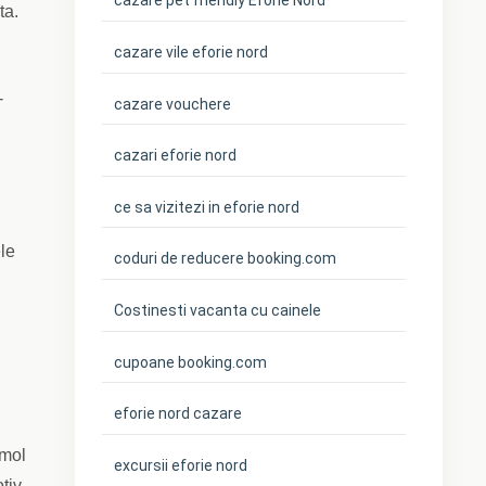
cazare pet friendly Eforie Nord
ta.
cazare vile eforie nord
-
cazare vouchere
cazari eforie nord
ce sa vizitezi in eforie nord
ele
coduri de reducere booking.com
Costinesti vacanta cu cainele
cupoane booking.com
eforie nord cazare
amol
excursii eforie nord
tiv