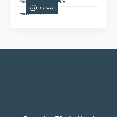
vacanta cu cainele la mare
Către noi
voucher booking