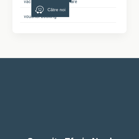
vacanta cu cainele la mare
Către noi
voucher booking