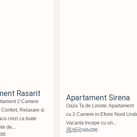
ent Rasarit
Apartament Sirena
rtament 2 Camere
Oaza Ta de Liniste: Apartament
 Confort, Relaxare si
cu 2 Camere in Eforie Nord Und
aca crezi ca toate
Vacanta Incepe cu un...
le de...
5
160x200
200