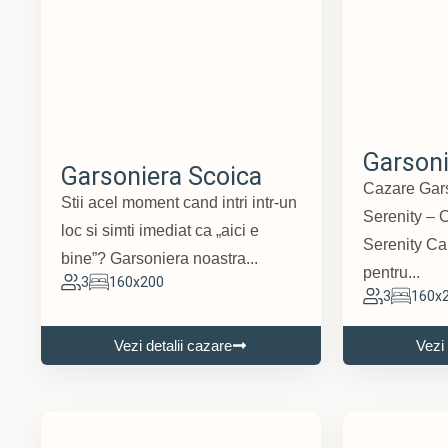
Garsoni
Garsoniera Scoica
Cazare Gars
Stii acel moment cand intri intr-un
Serenity – C
loc si simti imediat ca „aici e
Serenity Cau
bine”? Garsoniera noastra...
pentru...
3
160x200
3
160x
Vezi detalii cazare
Vezi 