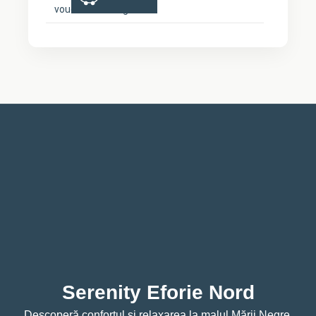
voucher booking
Serenity Eforie Nord
Descoperă confortul și relaxarea la malul Mării Negre.