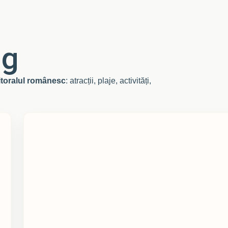
ng
litoralul românesc
: atracții, plaje, activități,