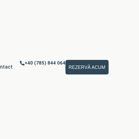
+40 (785) 844 064
ntact
REZERVĂ ACUM