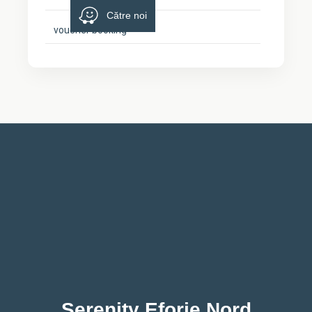
Către noi
voucher booking
Serenity Eforie Nord