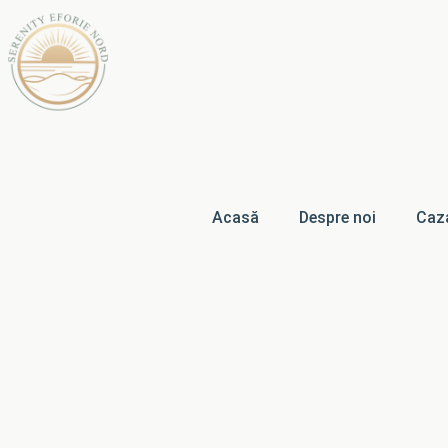
Acasă
Despre noi
Caz