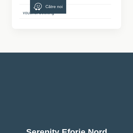
Către noi
voucher booking
Serenity Eforie Nord