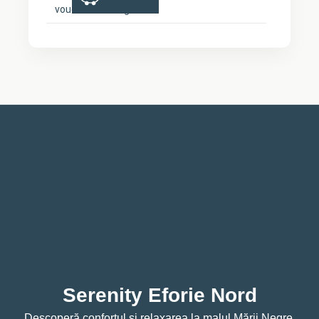
voucher booking
Serenity Eforie Nord
Descoperă confortul și relaxarea la malul Mării Negre.