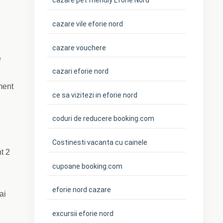
cazare pet friendly Eforie Nord
cazare vile eforie nord
cazare vouchere
e
cazari eforie nord
ment
ce sa vizitezi in eforie nord
coduri de reducere booking.com
Costinesti vacanta cu cainele
t 2
cupoane booking.com
eforie nord cazare
ai
excursii eforie nord